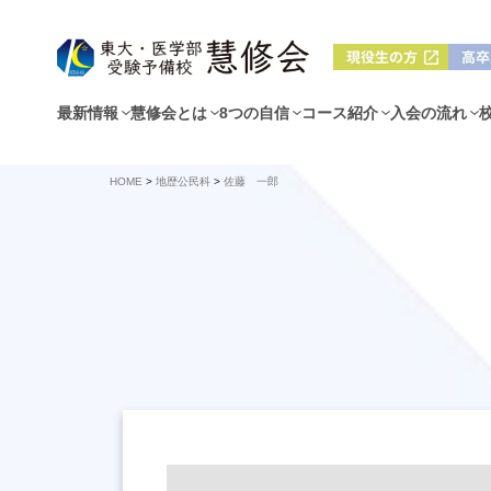
最新情報
慧修会とは
8つの自信
コース紹介
入会の流れ
HOME
>
地歴公民科
>
佐藤 一郎