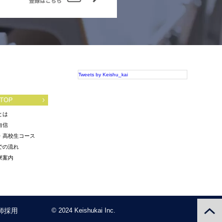
Tweets by Keishu_kai
とは
自信
・高校生コース
での流れ
寮案内
師採用
© 2024 Keishukai Inc.