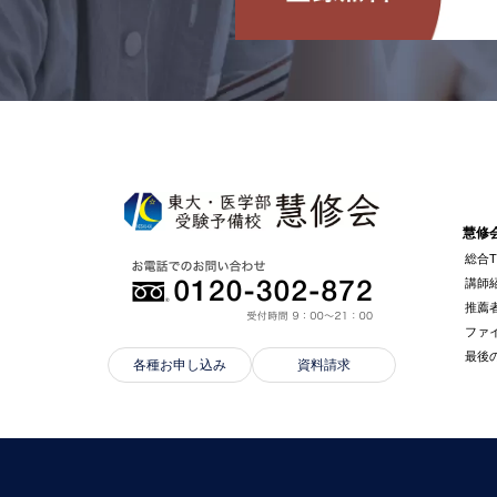
慧修
総合T
講師
推薦
ファ
最後
各種お申し込み
資料請求