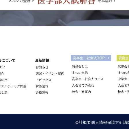
会について
最新情報
慧修会とは
慧修会
OP
お知らせ
８つの自信
８つの
紹介
講習・イベント案内
高卒生・社会人コース
中学生
者の声
トピックス
入会までの流れ
入会ま
イナルチェック問題
解答速報
校舎・寮案内
校舎・
の１題
合格速報
会社概要
個人情報保護方針
講