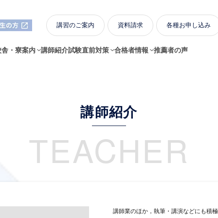
講習のご案内
資料請求
各種お申し込み
校舎・寮案内
講師紹介
試験直前対策
合格者情報
推薦者の声
講師紹介
TEACHER
講師業のほか，執筆・講演などにも積極