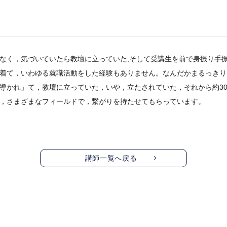
なく，気づいていたら教壇に立っていた,そして受講生を前で身振り手
着て，いわゆる就職活動をした経験もありません。なんだかまるっきり
導かれ」て，教壇に立っていた，いや，立たされていた，それから約3
，さまざまなフィールドで，繋がりを持たせてもらっています。
講師一覧へ戻る