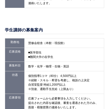
連絡いたします。
学生講師の募集案内
勤務地
慧修会校舎（本館・現役館）
応募資格
■医学部生
■難関大学の在学生
募集科目
数学・化学・物理・生物・英語
待遇
個別指導1コマ（80分） 4,500円以上
※経験・スキル・希望を考慮し、相談の上決定
自習室監督 時給1,200円以上
※別途、通勤手当支給（上限あり）
応募要領
応募フォームから必要事項を入力してください。
提出された内容を確認後、審査を通過された方のみ、
面接・模擬授業の連絡をいたします。