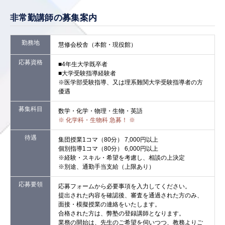
非常勤講師の募集案内
勤務地
慧修会校舎（本館・現役館）
応募資格
■4年生大学既卒者
■大学受験指導経験者
※医学部受験指導、又は理系難関大学受験指導者の方
優遇
募集科目
数学・化学・物理・生物・英語
※ 化学科・生物科 急募！ ※
待遇
集団授業1コマ（80分） 7,000円以上
個別指導1コマ（80分） 6,000円以上
※経験・スキル・希望を考慮し、相談の上決定
※別途、通勤手当支給（上限あり）
応募要領
応募フォームから必要事項を入力してください。
提出された内容を確認後、審査を通過された方のみ、
面接・模擬授業の連絡をいたします。
合格された方は、弊塾の登録講師となります。
業務の開始は、先生のご希望を伺いつつ、教務よりご