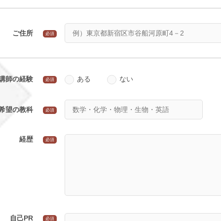
ご住所
必須
講師の経験
ある
ない
必須
希望の教科
必須
経歴
必須
自己PR
必須