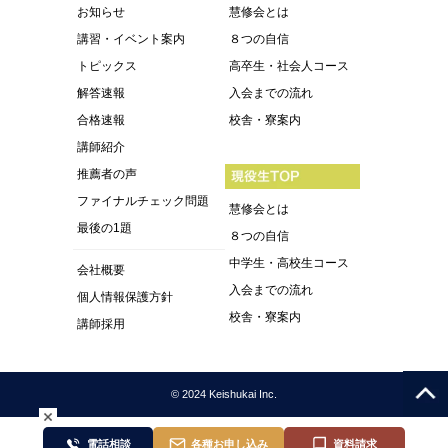
お知らせ
慧修会とは
講習・イベント案内
８つの自信
トピックス
高卒生・社会人コース
解答速報
入会までの流れ
合格速報
校舎・寮案内
講師紹介
推薦者の声
ファイナルチェック問題
慧修会とは
最後の1題
８つの自信
中学生・高校生コース
会社概要
入会までの流れ
個人情報保護方針
校舎・寮案内
講師採用
© 2024 Keishukai Inc.
電話相談
各種お申し込み
資料請求