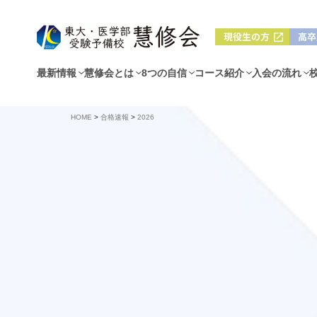
最新情報
慧修会とは
8つの自信
コース紹介
入会の流れ
HOME
>
合格速報
>
2026