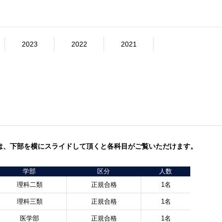
2023
2022
2021
は、下部を横にスライドして頂くと各科目がご覧いただけます。
学部
区分
人数
理科二類
正規合格
1名
理科三類
正規合格
1名
医学部
正規合格
1名