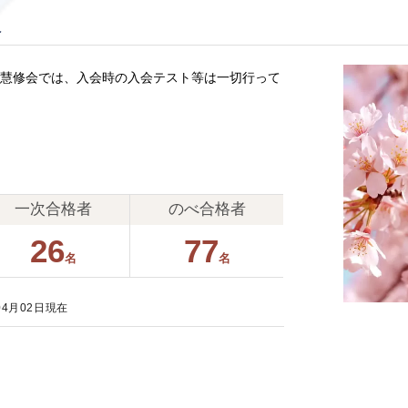
報
（慧修会では、入会時の入会テスト等は一切行って
一次合格者
のべ合格者
26
77
名
名
04月02日現在