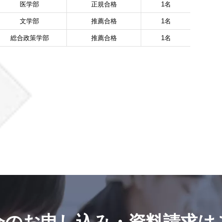
医学部
正規合格
1名
文学部
推薦合格
1名
総合政策学部
推薦合格
1名
会のお申し込み・
資料請求は